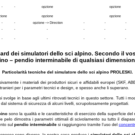
-
-
opzione
opzione
zione
opzione
opzione
-
-
opzione –> Direction
-
-
-
-
-
-
-
-
-
-
-
-
-
-
-
ndard dei simulatori dello sci alpino. Secondo il 
pino – pendio interminabile di qualsiasi dimensione
Particolarità tecniche del simulatore dello sci alpino PROLESKI.
vamente i materiali dei produttori sicuri e affidabili europei (SKF, AB
ranieri per i parametri tecnici e design, e spesso anche li superano.
i svolge in base agli ultimi ritrovati tecnici in questo settore. Tutti i m
al sistema di sicurezza di alcuni livelli, scrupolosamente progettati.
pino
sono la qualità e le caratteristiche di esercizio della superficie de
 pelo dimostra i parametri ottimali di scivolamento su tutto il diapa
ento sul
pendio interminabile
si raggiungono tramite l’uso del
concentr
he spesso sono diverse, la nostra casa produce i
simulatori dello sci a