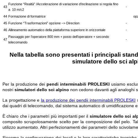
Funzione “Realtà” /Accelerazione di variazione d’inclinazione si regola fino
43
-
a 10 m/c2
44
Formazione di formatrice
op
45
Funzione “Trasformazioni” opzione –> Direction
-
46
Allineamento automatico della piattaforma superiore in orizzontale
-
Passaggio per l’operatore 800 mm + posto dell’operatore + secondo
47
-
telecomando
Nella tabella sono presentati i principali sta
simulatore dello sci al
Per la produzione dei
pendi interminabili PROLESKI
usiamo esclusi
nostri
simulatori dello sci alpino
non cedono davanti agli analoghi st
La progettazione e
la produzione dei pendii interminabili PROLESKI
s
dai quadri di telecomando, dal sistema automatico di umidificazione e d
È chiaro che i parametri più importanti per il
simulatore dello sci al
composito scrupolosamente scelto per la composizione del pelo. Tale
utilizzo aumentato. Altri perfezionamenti dei parametri dello scivolam
Siccome la configurazione dei locali e le loro caratteristiche tecnic