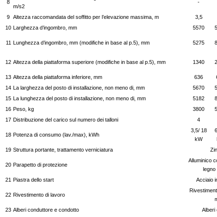
8
-
m/s2
9
Altezza raccomandata del soffitto per l’elevazione massima, m
3,5
10
Larghezza d’ingombro, mm
5570
11
Lunghezza d’ingombro, mm (modifiche in base al p.5), mm
5275
12
Altezza della piattaforma superiore (modifiche in base al p.5), mm
1340
13
Altezza della piattaforma inferiore, mm
636
14
La larghezza del posto di installazione, non meno di, mm
5670
15
La lunghezza del posto di installazione, non meno di, mm
5182
16
Peso, kg
3800
17
Distribuzione del carico sul numero dei talloni
4
3,5/ 18
6
18
Potenza di consumo (lav./max), kWh
kW
19
Struttura portante, trattamento verniciatura
Zi
Alluminico c
20
Parapetto di protezione
legno 
21
Piastra dello start
Acciaio i
Rivestimento
22
Rivestimento di lavoro
23
Alberi conduttore e condotto
Alberi