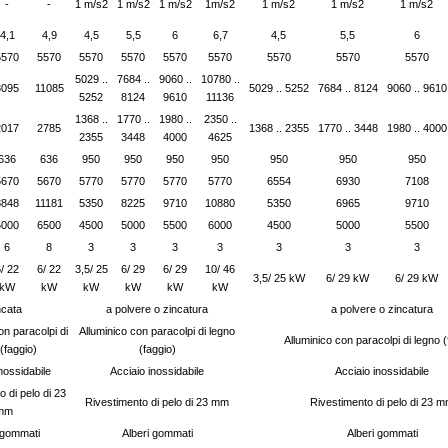
-
-
1 m/s2
1 m/s2
1 m/s2
1m/s2
1 m/s2
1 m/s2
1 m/s2
4,1
4,9
4,5
5,5
6
6,7
4,5
5,5
6
5570
5570
5570
5570
5570
5570
5570
5570
5570
5029 ..
7684 ..
9060 ..
10780 ..
8095
11085
5029 .. 5252
7684 .. 8124
9060 .. 9610
5252
8124
9610
11136
1368 ..
1770 ..
1980 ..
2350 ..
2017
2785
1368 .. 2355
1770 .. 3448
1980 .. 4000
2355
3448
4000
4625
636
636
950
950
950
950
950
950
950
5670
5670
5770
5770
5770
5770
6554
6930
7108
8848
11181
5350
8225
9710
10880
5350
6965
9710
5000
6500
4500
5000
5500
6000
4500
5000
5500
6
8
3
3
3
3
3
3
3
/ 22
6/ 22
3,5/ 25
6/ 29
6/ 29
10/ 46
3,5/ 25 kW
6/ 29 kW
6/ 29 kW
kW
kW
kW
kW
kW
kW
ncata
a polvere o zincatura
a polvere o zincatura
on paracolpi di
Alluminico con paracolpi di legno
Alluminico con paracolpi di legno (
(faggio)
(faggio)
nossidabile
Acciaio inossidabile
Acciaio inossidabile
 di pelo di 23
Rivestimento di pelo di 23 mm
Rivestimento di pelo di 23 
mm
 gommati
Alberi gommati
Alberi gommati