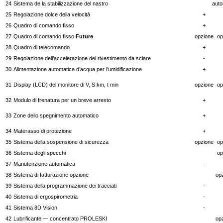
24
Sistema de la stabilizzazione del nastro
auto
25
Regolazione dolce della velocità
+
26
Quadro di comando fisso
+
27
Quadro di comando fisso
Future
opzione
op
28
Quadro di telecomando
+
29
Regolazione dell’accelerazione del rivestimento da sciare
-
30
Alimentazione automatica d’acqua per l’umidificazione
+
31
Display (LCD) del monitore di V, S km, t min
opzione
op
32
Modulo di frenatura per un breve arresto
+
33
Zone dello spegnimento automatico
+
34
Materasso di protezione
+
35
Sistema della sospensione di sicurezza
opzione
op
36
Sistema degli specchi
op
37
Manutenzione automatica
-
38
Sistema di fatturazione opzione
op
39
Sistema della programmazione dei tracciati
-
40
Sistema di ergospirometria
-
41
Sistema 8D Vision
-
42
Lubrificante — concentrato PROLESKI
op