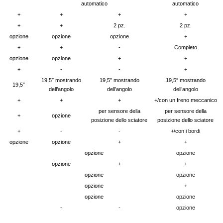
automatico
automatico
+
+
+
+
+
+
2 pz.
2 pz.
opzione
opzione
opzione
+
+
+
-
Completo
opzione
opzione
+
+
+
-
-
+
19,5″ mostrando
19,5″ mostrando
19,5″ mostrando
19,5″
dell’angolo
dell’angolo
dell’angolo
+
+
+
+/con un freno meccanico
per sensore della
per sensore della
+
opzione
posizione dello sciatore
posizione dello sciatore
+
-
-
+/con i bordi
opzione
opzione
+
+
opzione
opzione
opzione
+
+
opzione
opzione
opzione
+
opzione
opzione
-
-
opzione