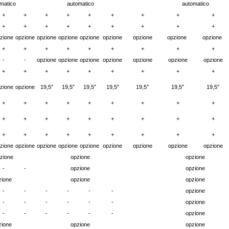
matico
automatico
automatico
+
+
+
+
+
+
+
+
+
+
+
+
+
+
+
+
+
+
zione
opzione
opzione
opzione
opzione
opzione
opzione
opzione
opzione
+
+
+
+
+
+
+
+
+
-
-
opzione
opzione
opzione
opzione
opzione
opzione
opzione
+
+
+
+
+
+
+
+
+
zione
opzione
19,5″
19,5″
19,5″
19,5″
19,5″
19,5″
19,5″
+
+
+
+
+
+
+
+
+
+
+
+
+
+
+
+
+
+
+
+
+
+
+
+
+
+
+
zione
opzione
opzione
opzione
opzione
opzione
opzione
opzione
opzione
zione
opzione
opzione
-
-
opzione
opzione
zione
opzione
opzione
-
-
-
-
-
-
opzione
-
-
-
-
-
-
opzione
-
-
-
-
-
-
opzione
zione
opzione
opzione