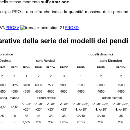
e nello stesso momento
sull’attrazione
.
igla PRO e una cifra che indica la quantità massima delle persone c
PRO3V
PRO3D
arative della serie dei modelli dei pend
o statico
modelli dinamici
 Optimal
serie Vertical
serie Direction
PRO2
PRO3
PRO1V
PRO2V
PRO2V+
PRO3V
PRO1D
PRO2D
PRO2D+
2
3
1
2
2
3
1
2
2
6000
9125
3100
6000
7500
9000
3100
6000
7500
4650
4650
4650
4650
4650
4650
4650
4650
4650
anca
manca
cilindri elettrici
cilindri elettrici
V: +8°
V: +8°
V: +8°
V: +8°
V: +8° +23°,
V: +8° +23°,
V: +8° +23°,
3,5°
13,5°
+23°
+23°
+23°
+23°
H: +/-10°
H: +/-10°
H: +/-10°
25
25
35
35
35
35
35/40
35/40
35
-
-
2,5°/s
2°/s
2°/s
1,8°/s
2,5°/s
2°/s
2°/s