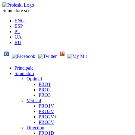
Simulatore sci
ENG
ESP
PL
UA
RU
Principale
Simulatori
Optimal
PRO1
PRO2
PRO3
Vertical
PRO1V
PRO2V
PRO2V+
PRO3V
Direction
PRO1D