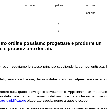
opzione
opzione
opzione
-
-
opzione
-
-
-
-
-
-
+
-
-
-
+
-
vostro ordine possiamo progettare e produrre un
 e proporzione dei lati.
B, ecc), seguiamo lo stesso principio scegliendo la componentistica. I
odelli, senza esclusione, dei
simulatori dello sci alpino
sono arredati
l nastro sulla quale si svolge lo scivolamento. Applichiamo un materiale
son delle velocità del movimento del nastro e ha anche un termine di
ato-umidificatore
elaborato specialmente a questo scopo.
lpino
PROLESKI in collaborazione stretta con il cliente in tutte le fasi: