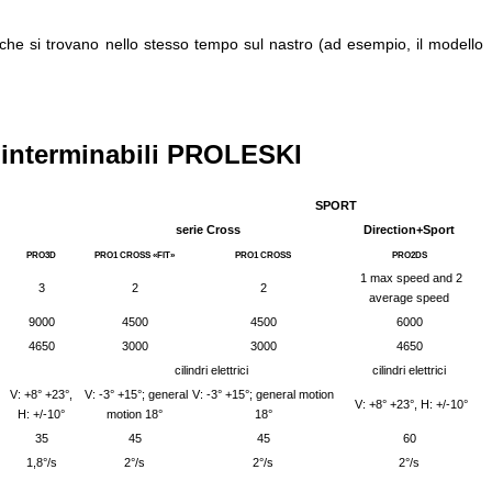
he si trovano nello stesso tempo sul nastro (ad esempio, il modello
i interminabili PROLESKI
SPORT
serie Cross
Direction+Sport
PRO3D
PRO1 CROSS «FIT»
PRO1 CROSS
PRO2DS
1 max speed and 2
3
2
2
average speed
9000
4500
4500
6000
4650
3000
3000
4650
cilindri elettrici
cilindri elettrici
V: +8° +23°,
V: -3° +15°; general
V: -3° +15°; general motion
V: +8° +23°, H: +/-10°
H: +/-10°
motion 18°
18°
35
45
45
60
1,8°/s
2°/s
2°/s
2°/s