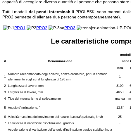
capacità di accogliere diversa quantità di persone che possono star
Tutti i modelli
dei pendi interminabili
PROLESKI sono marcati dalla s
PRO2 permette di allenare due persone contemporaneamente).
PRO1
PRO2
PRO3
Le caratteristiche comp
modell
#
Denominazione
serie
PRO1
Numero raccomandato degli sciatori, senza allenatore, per un comodo
1
1
allenamento sugli sci di lunghezza di 170 sm
2
Lunghezza di lavoro, mm
3100
3
Larghezza di lavoro, mm
4650
4
Tipo del meccanismo di sollevamento
manca
m
5
Angolo d’inclinazione, °
13,5°
1
6
Velocità massima del movimento del nastro, basica/opzionale, km/h
25
7
La velocità di variazione d’inclinazione, grado/s
-
Accelerazione di variazione dell’angolo d’inclinazione basico stabilito fino a