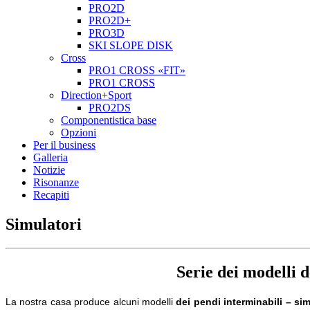
PRO2D
PRO2D+
PRO3D
SKI SLOPE DISK
Cross
PRO1 CROSS «FIT»
PRO1 CROSS
Direction+Sport
PRO2DS
Componentistica base
Opzioni
Per il business
Galleria
Notizie
Risonanze
Recapiti
Simulatori
Serie dei modelli 
La nostra casa produce alcuni modelli
dei pendi interminabili – si