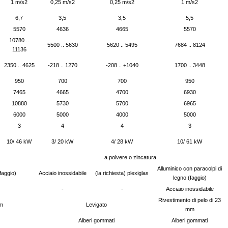
1 m/s2
0,25 m/s2
0,25 m/s2
1 m/s2
6,7
3,5
3,5
5,5
5570
4636
4665
5570
10780 ..
5500 .. 5630
5620 .. 5495
7684 .. 8124
11136
2350 .. 4625
-218 .. 1270
-208 .. +1040
1700 .. 3448
950
700
700
950
7465
4665
4700
6930
10880
5730
5700
6965
6000
5000
4000
5000
3
4
4
3
10/ 46 kW
3/ 20 kW
4/ 28 kW
10/ 61 kW
a polvere o zincatura
Alluminico con paracolpi di
faggio)
Acciaio inossidabile
(la richiesta) plexiglas
legno (faggio)
-
-
Acciaio inossidabile
Rivestimento di pelo di 23
mm
Levigato
mm
Alberi gommati
Alberi gommati